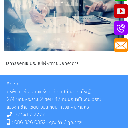
บริการออกแบบระบบไฟฟ้าภายนอกอาคาร
ติดต่อเรา
บริษัท ทาซ่าอินดัสเทรียล จำกัด (สำนักงานใหญ่)
2/4 ซอยพระราม 2 ซอย 47 ถนนอนามัยงามเจริญ
แขวงท่าข้าม เขตบางขุนเทียน กรุงเทพมหานคร
: 02-417-2777
: 086-326-0352 คุณเก้า / คุณต่าย