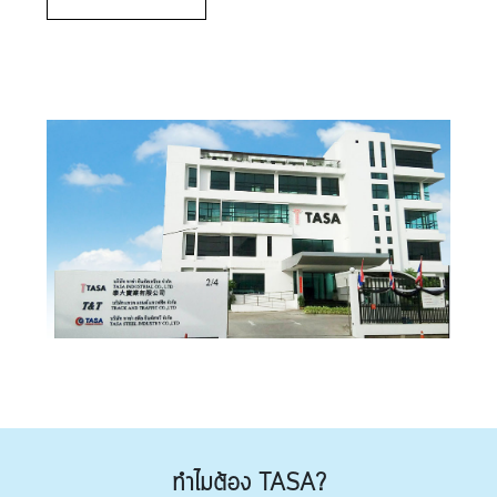
ทำไมต้อง TASA?