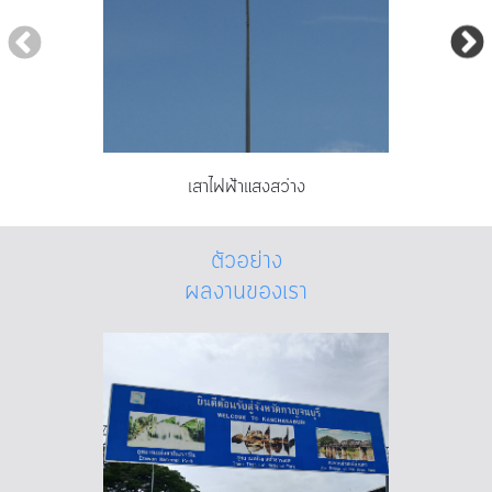
เสาไฟฟ้าแสงสว่าง
ตัวอย่าง
ผลงานของเรา