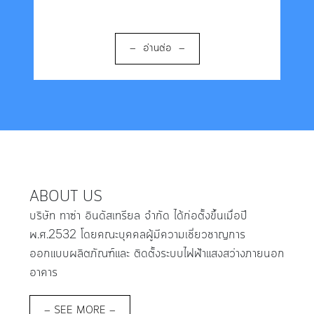
— อ่านต่อ —
ABOUT US
บริษัท ทาซ่า อินดัสเทรียล จำกัด ได้ก่อตั้งขึ้นเมื่อปี
พ.ศ.2532 โดยคณะบุคคลผู้มีความเชี่ยวชาญการ
ออกแบบผลิตภัณฑ์และ ติดตั้งระบบไฟฟ้าแสงสว่างภายนอก
อาคาร
— SEE MORE —