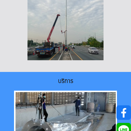
บริการ