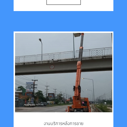
งานบริการหลังการขาย