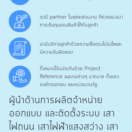
เรามี partner ในแต่ละส่วนงาน ที่ช่วยแบ่งเบา
ภาระต้นทุนของสินค้าให้กับลูกค้า
เรามีบริการลูกค้าด้วยความซื่อตรงโปร่งใสและ
มีความรับผิดชอบ
ทั้งหมดนี้รับประกันด้วย Project
Reference ผลงานต่างๆ มากมาย ทั้งของ
องค์กรเอกชน และหน่วยงานรัฐ
ผู้นำด้านการผลิตจำหน่าย
ออกแบบ และติดตั้งระบบ เสา
ไฟถนน เสาไฟฟ้าแสงสว่าง เสา