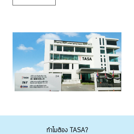
ทำไมต้อง TASA?