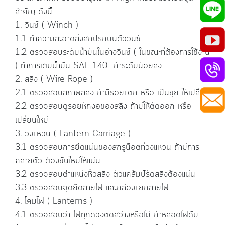
สำคัญ ดังนี้
1.
วินซ์ (
Winch )
1.1
ทำความสะอาดสิ่งสกปรกบนตัววินซ์
1.2
ตรวจสอบระดับน้ำมันในอ่างวินซ์ ( ในขณะที่ต้องการใช้งาน
) ทำการเติมน้ำมัน
SAE 140
ถ้าระดับน้อยลง
2.
สลิง (
Wire Rope )
2.1
ตรวจสอบสภาพสลิง ถ้ามีรอยแตก หรือ เป็นขุย ให้เปลี่ยน
2.2
ตรวจสอบดูรอยหักงอของสลิง ถ้ามีให้ตัดออก หรือ
เปลี่ยนใหม่
3.
วงแหวน (
Lantern Carriage )
3.1
ตรวจสอบการยึดแน่นของสกรูน๊อตที่วงแหวน ถ้ามีการ
คลายตัว ต้องขันใหม่ให้แน่น
3.2
ตรวจสอบตำแหน่งหิ้วสลิง ตัวแคล้มป์รัดสลิงต้องแน่น
3.3
ตรวจสอบจุดยึดสายไฟ และกล่องแยกสายไฟ
4.
โคมไฟ (
Lanterns )
4.1
ตรวจสอบว่า ไฟทุกดวงติดสว่างหรือไม่ ถ้าหลอดไฟดับ