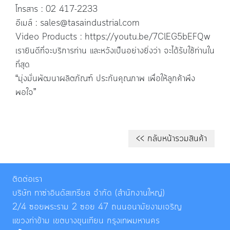
โทรสาร :
02 417-2233
อีเมล์ :
sales@tasaindustrial.com
Video Products :
https://youtu.be/7ClEG5bEFQw
เรายินดีที่จะบริการท่าน และหวังเป็นอย่างยิ่งว่า จะได้รับใช้ท่านใน
ที่สุด
“
มุ่งมั่นพัฒนาผลิตภัณฑ์ ประกันคุณภาพ เพื่อให้ลูกค้าพึง
พอใจ
”
<< กลับหน้ารวมสินค้า
ติดต่อเรา
บริษัท ทาซ่าอินดัสเทรียล จำกัด (สำนักงานใหญ่)
2/4 ซอยพระราม 2 ซอย 47 ถนนอนามัยงามเจริญ
แขวงท่าข้าม เขตบางขุนเทียน กรุงเทพมหานคร