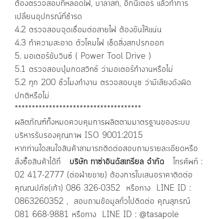
ต้องตรวจสอบที่หลอดไฟ
,
บาลาสท์
,
อิกนิเตอร์ แล้วทำการ
เปลี่ยนอุปกรณ์ที่ชำรด
4.2
ตรวจสอบจุดเชื่อมต่อสายไฟ ต้องขันให้แน่น
4.3
ทำความสะอาด ตัวโคมไฟ เช็ดสิ่งสกปรกออก
5.
มอเตอร์ขับวินซ์ (
Power Tool Drive )
5.1
ตรวจสอบปุ่มกดสวิทช์ ว่ามอเตอร์ทำงานหรือไม่
5.2
ทุก
200
ชั่วโมงทำงาน ตรวจสอบบูช ว่ามีเสียงดังผิด
ปกติหรือไม่
*************************************
ผลิตภัณฑ์ทั้งหมดควบคุมการผลิตตามมาตรฐานของระบบ
บริหารรับรองคุณภาพ
ISO 9001:2015
หากท่านใดสนใจสินค้าสามารถติดต่อสอบถามรายละเอียดหรือ
สั่งซื้อสินค้าได้ที่
บริษัท ทาซ่าอินดัสเทรียล จำกัด
โทรศัพท์ :
02 417-2777 (
ต่อฝ่ายขาย) ต้องการใบเสนอราคาติดต่อ
คุณณปภัช(เก้า) 086 326-0352
หรือทาง
LINE ID :
0863260352
, สอบถามข้อมูลทั่วไปติดต่อ คุณสุภรณ์
081 668-9881 หรือทาง
LINE ID : @tasapole